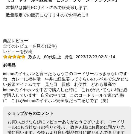
【コードリール＜緑黄色・ピンク・グリーン・ブラウン＞】
本製品は弊社ECサイトのみで販売致します。
数量限定での販売になりますのでお早めに!!
商品レビュー
全てのレビューを見る(12件)
レビューを投稿
政さん
60代以上
男性
2023/12/23 02:31:14
必需品
intimeのイヤホンと言ったらもうこのコードリールっきゃないです
ね カレーに福神漬 牛丼に紅生姜ってくらいのレベルで欠かせな
い必須アイテムです 見た目 質感 利便性 どれも最高で
intimeのイヤホンを中古で購入した時に これが付いてない時は必
ず購入しています 自分の中では このコードリールで束ねた時
に これがintimeのイヤホン完全版だって感じです（笑）
ショップからのコメント
お買い上げならびにレビューありがとうございます。コードリ
ールにも当社なりの拘りがあり、政さん様にお褒めに預かり光
栄に思います。今後もより良い製品作りに取り組んで参ります