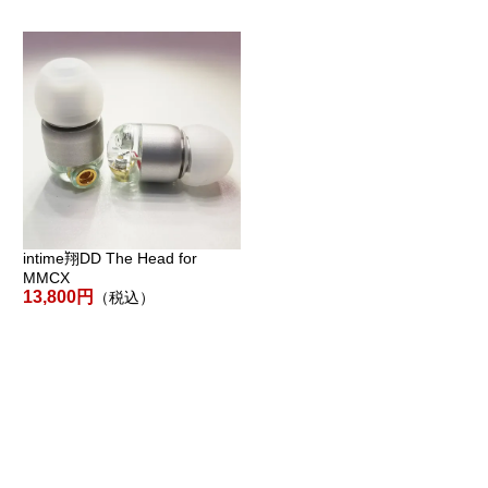
intime翔DD The Head for
intime碧Light with Microphone
MMCX
4,896円
（税込）
13,800円
（税込）