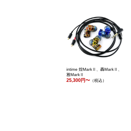
intime 碧 -SORA- 2
intime 煌MarkⅡ、轟MarkⅡ、
雅MarkⅡ
7,473円
（税込）
25,300円〜
（税込）