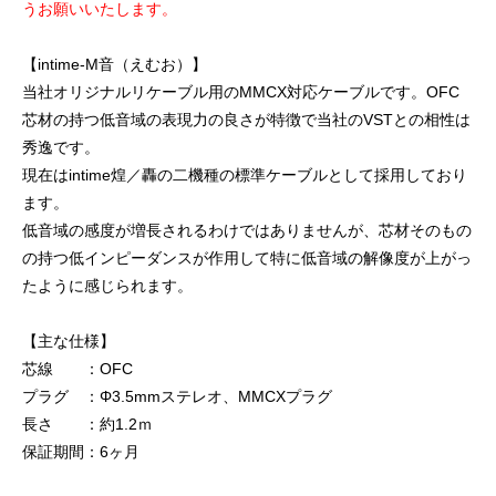
うお願いいたします。
【intime-M音（えむお）】
当社オリジナルリケーブル用のMMCX対応ケーブルです。OFC
芯材の持つ低音域の表現力の良さが特徴で当社のVSTとの相性は
秀逸です。
現在はintime煌／轟の二機種の標準ケーブルとして採用しており
ます。
低音域の感度が増長されるわけではありませんが、芯材そのもの
の持つ低インピーダンスが作用して特に低音域の解像度が上がっ
たように感じられます。
【主な仕様】
芯線 ：OFC
プラグ ：Φ3.5mmステレオ、MMCXプラグ
長さ ：約1.2ｍ
保証期間：6ヶ月