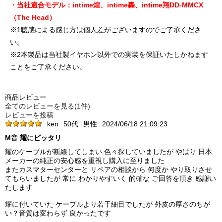
・当社適合モデル：intime煌、intime轟、intime翔DD-MMCX
（The Head）
※1聴感による感じ方は個人差がございますのでご了承くださ
い。
※2本製品は当社製イヤホン以外での実装を保証いたしかねます
ことをご了承ください。
商品レビュー
全てのレビューを見る(1件)
レビューを投稿
ken
50代
男性
2024/06/18 21:09:23
M音 耀にピッタリ
耀のケーブルが断線してしまい 色々探していましたが やはり 日本
メーカーの純正の安心感を重視し購入に至りました
またカスマターセンターと リペアの相談から 何度か やり取りさせ
てもらいましたが 常に わかりやすいく 的確な ご回答を頂き 感謝い
たします
耀に付いていた ケーブルより若干細目でしたが 外皮の厚さのちが
い？音質は変わらず 良かったです