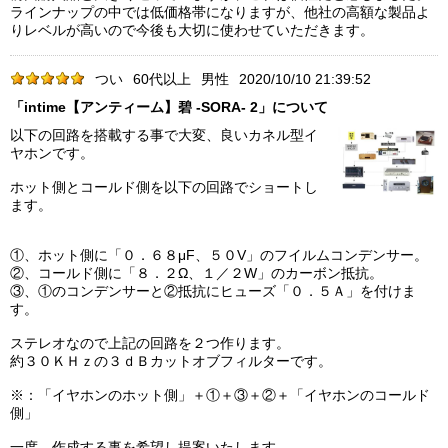
ラインナップの中では低価格帯になりますが、他社の高額な製品よ
りレベルが高いので今後も大切に使わせていただきます。
つい
60代以上
男性
2020/10/10 21:39:52
「intime【アンティーム】碧 -SORA- 2」について
以下の回路を搭載する事で大変、良いカネル型イ
ヤホンです。
ホット側とコールド側を以下の回路でショートし
ます。
①、ホット側に「０．６８μF、５０V」のフイルムコンデンサー。
②、コールド側に「８．２Ω、１／２W」のカーボン抵抗。
③、①のコンデンサーと②抵抗にヒューズ「０．５Ａ」を付けま
す。
ステレオなので上記の回路を２つ作ります。
約３０ＫＨｚの３ｄＢカットオブフィルターです。
※：「イヤホンのホット側」＋①＋③＋②＋「イヤホンのコールド
側」
一度、作成する事を希望し提案いたします。