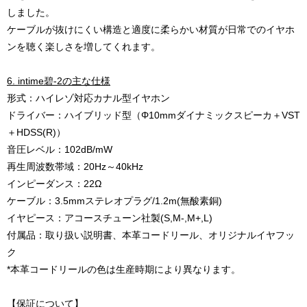
しました。
ケーブルが抜けにくい構造と適度に柔らかい材質が日常でのイヤホ
ンを聴く楽しさを増してくれます。
6. intime碧-2の主な仕様
形式：ハイレゾ対応カナル型イヤホン
ドライバー：ハイブリッド型（Φ10mmダイナミックスピーカ＋VST
＋HDSS(R)）
音圧レベル：102dB/mW
再生周波数帯域：20Hz～40kHz
インピーダンス：22Ω
ケーブル：3.5mmステレオプラグ/1.2m(無酸素銅)
イヤピース：アコースチューン社製(S,M-,M+,L)
付属品：取り扱い説明書、本革コードリール、オリジナルイヤフッ
ク
*本革コードリールの色は生産時期により異なります。
【保証について】