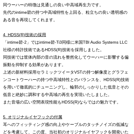
同ウーハーの特徴は見通しの良い中高域再生力です。
先代のintime碧の持つ中高域特性を上回る、粒立ちの良い透明感の
ある音を再現してくれます。
4. HDSS(R)技術の採用
「intime碧-2」ではintime碧-Ti3同様に米国TBI Audio Systems LLC
社様の特許技術であるHDSS(R)技術を採用しました。
同技術では筐体内部の音の流れを整然化してウーハーに影響する偏
振動を抑制する効果があります。
上述の新材料採用セラミックツイータVSTの持つ解像度とグラフェ
ンコートウーハーの持つ中高域特性とのバランスを、HDSS(R)技術
を用いて徹底的にチューニングし、輪郭のしっかりした低音とその
低音と絶妙に調和する中高域の再生を実現いたしました。
また音場の広い空間表現性能もHDSS(R)ならではの魅力です。
5. オリジナルイヤフックの付属
耳へのフィッティング感の向上やケーブルのタッチノイズの低減な
どを考慮して、この度、当社初のオリジナルイヤフックを開発いた