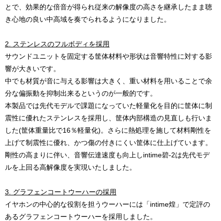
とで、効果的な倍音が得られ従来の解像度の高さを継承したまま聴
き心地の良い中高域を奏でられるようになりました。
2. ステンレスのフルボディを採用
サウンドユニットを固定する筐体材料や形状は音響特性に対する影
響が大きいです。
中でも材質が音に与える影響は大きく、重い材料を用いることで余
分な偏振動を抑制出来るというのが一般的です。
本製品では先代モデルで課題になっていた軽量化を目的に筐体に制
震性に優れたステンレスを採用し、筐体内部構造の見直しも行いま
した(筐体重量比で16％軽量化)。さらに熱処理を施して材料剛性を
上げて制震性に優れ、かつ傷の付きにくい筐体に仕上げています。
剛性の高まりに伴い、音響伝達速度も向上しintime碧-2は先代モデ
ルを上回る高解像度を実現いたしました。
3. グラフェンコートウーハーの採用
イヤホンの中心的な役割を担うウーハーには「intime煌」で定評の
あるグラフェンコートウーハーを採用しました。