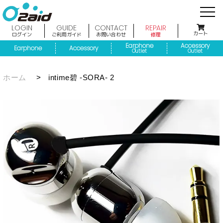
LOGIN
GUIDE
CONTACT
REPAIR
カート
ログイン
ご利用ガイド
お問い合わせ
修理
Earphone
Accessory
Earphone
Accessory
Outlet
Outlet
ホーム
>
intime碧 -SORA- 2