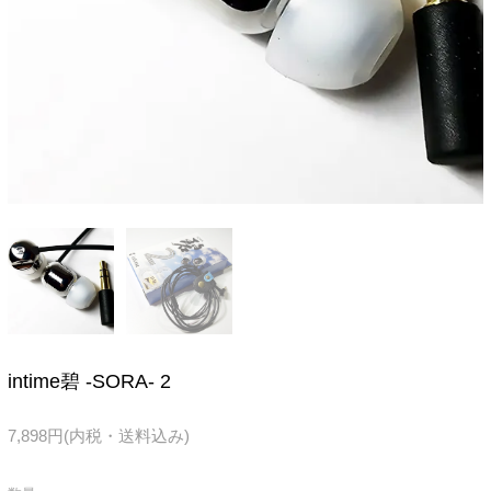
intime碧 -SORA- 2
7,898円(内税・送料込み)