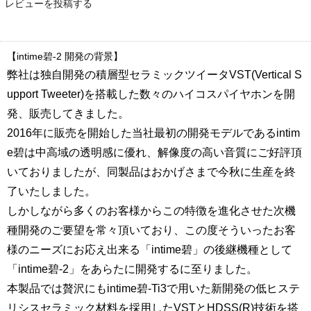
レビューを投稿する
【intime碧-2 開発の背景】
弊社は独自開発の積層型セラミックツイータVST(Vertical S
upport Tweeter)を搭載した数々のハイコスパイヤホンを開
発、販売してきました。
2016年に販売を開始した当社最初の開発モデルであるintim
e碧は中高域の透明感に優れ、解像度の高い音質にご好評頂
いておりましたが、同製品はおかげさまで今秋に生産を終
了いたしました。
しかしながら多くのお客様からこの特徴を進化させた次機
種開発のご要望を常々頂いており、この度そういったお客
様のニーズにお応え出来る「intime碧」の後継機種として
「intime碧-2」をあらたに開発するに至りました。
本製品では贅沢にもintime碧-Ti3で用いた新開発の低ヒステ
リシスセラミック材料を採用したVSTとHDSS(R)技術を搭