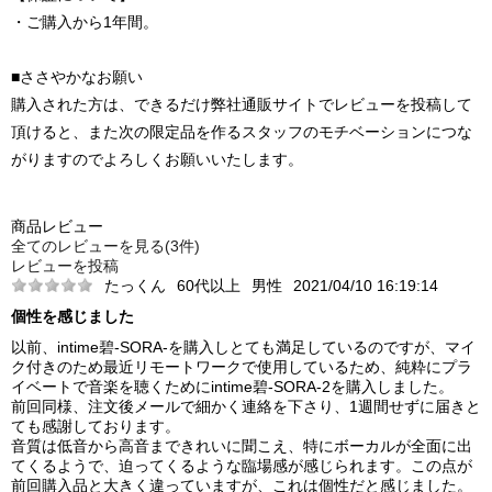
・ご購入から1年間。
■ささやかなお願い
購入された方は、できるだけ弊社通販サイトでレビューを投稿して
頂けると、また次の限定品を作るスタッフのモチベーションにつな
がりますのでよろしくお願いいたします。
商品レビュー
全てのレビューを見る(3件)
レビューを投稿
たっくん
60代以上
男性
2021/04/10 16:19:14
個性を感じました
以前、intime碧-SORA-を購入しとても満足しているのですが、マイ
ク付きのため最近リモートワークで使用しているため、純粋にプラ
イベートで音楽を聴くためにintime碧-SORA-2を購入しました。
前回同様、注文後メールで細かく連絡を下さり、1週間せずに届きと
ても感謝しております。
音質は低音から高音まできれいに聞こえ、特にボーカルが全面に出
てくるようで、迫ってくるような臨場感が感じられます。この点が
前回購入品と大きく違っていますが、これは個性だと感じました。