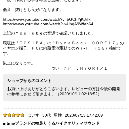
低音、抜けとも良好になります。
https://www.youtube.com/watch?v=5GChYjK8rIk
https://www.youtube.com/watch?v=UnqA9Wfap64
上記のＹｏｕＴｕｂｅの音源で確認いたしました。
環境は「ＴＯＳＩＢＡ」の「ＤｙｎａＢｏｏｋ ＣＯＲＥｉ７」の
イヤホン端子、ＰＣは内蔵電池駆動でのＷｉ-Ｆｉ（５Ｇ）接続で
す。
以上になります。
つい こと ＪＨ７ＯＲＴ／１
ショップからのコメント
お買い上げありがとうございます。レビューの方は今後の開発
の参考にさせて頂きます。（2020/10/11 02:18:52）
ばいす
30代
男性
2020/07/13 17:42:09
intimeブランドの軸足りうるハイクオリティサウンド