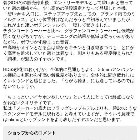
碧(SORA)の販売停止後、エントリーモデルとして碧Lightと被って
いた碧の価格から、少し高めの値段設定となって登場した本機。
「碧Lightを入口に、ステップアップ先としての、ブランド内でのミ
ドルクラス」という位置付けなんだろうと当初考えていましたが、
これがまた凄いポテンシャルで、一聴して驚きました。
チタンコートウーハーと比べ、グラフェンコートウーハーは低域が
弱くなりがちですが、チューニングの結果か低域は柔らかみがあり
ながら、ボワつかず締まった音質。
中高域がメインとなる点は碧からキチンと引き継ぎつつも、とにか
く高音を追求していた碧とは異なり、刺さりもある程度抑えられた
「調和」が魅力のイヤホンです。
HDSS技術のおかげか、全体的に見通しもよく、3.5mmアンバラン
ス接続にも関わらず高い解像度があります。全体的に聞き疲れしに
くいサウンドと感じました。「ながら聴き」にも適しているのでは
ないでしょうか。
「ちょっといいイヤホン欲しいな」という人にとっては終点になり
かねないクオリティです。
私は「メーカーの底力はフラッグシップモデルよりも、碧2のような
スタンダードモデルに現れる」と考えていますが、そういう意味で
はintimeというブランドをよく表したイヤホンだと思います。
ショップからのコメント