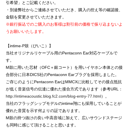
引希望」とご記載ください。
・別途弊社からご連絡させていただき、購入の控え等の確認後、
金額を変更させていただきます。
※銀行振込でのご購入のお客様は割引前の価格で振り込まないよ
うお願いいたします。
【intime-P鼓（ぴいこ）】
当社オリジナルリケーブル用のPentaconn Ear対応ケーブルで
す。
M鼓に用いた芯材（OFC＋銀コート）を用いイヤホン本体との接
合部分に日本DICS社のPentaconn Earプラグを採用しました。
ご存じのようにPentaconn EarはMMCXに比較してその接点抵抗
が低く音楽信号の伝達に優れた接合方式であります（参考URL：
http://intimeacoustic.blog.fc2.com/blog-entry-77.html
）。
当社のフラッグシップモデルのintime翔にも採用していることが
優れた音質を示す何よりの証であります。
M鼓の持つ抜けの良い中高音域に加えて、広いサウンドステージ
も同時に感じて頂けることと思います。