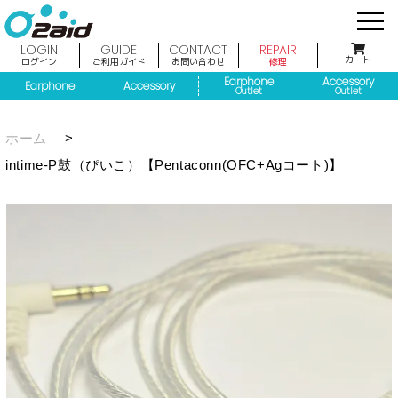
LOGIN
GUIDE
CONTACT
REPAIR
カート
ログイン
ご利用ガイド
お問い合わせ
修理
Earphone
Accessory
Earphone
Accessory
Outlet
Outlet
ホーム
>
intime-P鼓（ぴいこ）【Pentaconn(OFC+Agコート)】