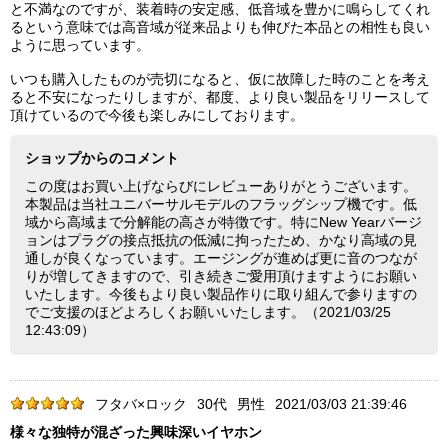
と不満なのですが、装着時の安定感、低音域を豊かに鳴らしてくれ
るという意味では高音域が従来品よりも伸びた本品との相性も良い
ように思っています。
いつも購入したものが売切になると、仮に故障した時のことを考え
ると不安になったりしますが、都度、より良い製品をリリースして
頂けているので今後も楽しみにしております。
ショップからのコメント
この度はお買い上げならびにレビューありがとうございます。
本製品は当社ユニバーサルモデルのフラッグシップ機です。低
域から高域まで分解能の高さが特徴です。特にNew Yearバージ
ョンはプラグの接点抵抗の低減に拘ったため、かなり高域の見
通しが良くなっています。エージングが進めば更に音のつなが
りが増してきますので、引き続きご愛用頂けますようにお願い
いたします。今後もより良い製品作りに取り組んで参りますの
でご支援のほどよろしくお願いいたします。（2021/03/25
12:43:09）
フタバ×ロック
30代
男性
2021/03/03 21:39:46
様々な独特が混ざった興味深いイヤホン