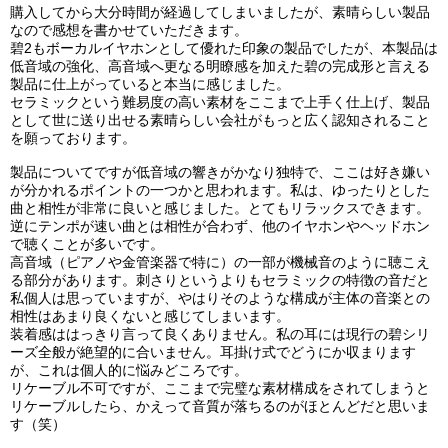
購入してから大分時間が経過してしまいましたが、素晴らしい製品
なので感想を書かせていただきます。
碧2もボーカルイヤホンとして優れた印象の製品でしたが、本製品は
低音域の強化、高音域へ更なる明瞭感を加えた碧の完成形と言える
製品に仕上がっていると本当に感じました。
セラミックという難易度の高い素材をここまで上手く仕上げ、製品
として世に送り出せる素晴らしい会社がもっと広く認知されること
を願っております。
製品についてですが低音域の響きがかなり独特で、ここは好き嫌い
が分かれるポイントの一つかと思われます。私は、ゆったりとした
曲と相性が非常に良いと感じました。とてもリラックスできます。
逆にテンポが速い曲とは相性が合わず、他のイヤホンやヘッドホン
で聴くことが多いです。
高音域（ピアノや金管楽器で特に）の一部が機械音のように聴こえ
る部分があります。刺さりというよりもセラミックの特徴の音だと
私個人は思っていますが、やはりそのような構成が主体の音楽との
相性はあまり良くないと感じてしまいます。
装着感ははっきり言って良くありません。私の耳には現行の碧シリ
ーズ全般が絶望的に合いません。耳掛け式でどうにか収まります
が、これは個人的に悩みどころです。
リケーブル不可ですが、ここまで完璧な素材構成をされてしまうと
リケーブルしたら、かえって音質が落ちるのがほとんどだと思いま
す（笑）