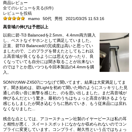
商品レビュー
全てのレビューを見る(6件)
レビューを投稿
mamo
50代
男性
2021/03/25 11:53:16
高音域の伸びは予想以上
以前に碧-Ti3 Balancedを2.5mm、4.4mm両方購入
し、ベストなイヤホンとして満足していました。
正直、碧Ti3 Balancedの完成度は高いと思ってい
ましたので、このプラグを替えたとしてもこれ以
上高音域が良くなるようには思えなかったり、良
くなっていても自分には聞き取ることが出来ない
のでは？とか思いつつも今回本製品の4.4mmを購
入。
SONYのNW-ZX507につなげて聞いてます。結果は大変満足してま
す。聞き始めは、碧Lightを初めて聞いた時のようにスッキリした見
通しの良い音に衝撃を感じた、のを思い出しました。まだ高音域が
伸びるんだという驚き。最初のうちはちょっと高音が刺さるような
感じもしましたが聞き込むうちに熟れていき、もう従来品には戻れ
なくなりました...
残念な点としては、アコースチューン社製のイヤーピースは私の耳
と相性が悪く、スイートスポットになかなか収められないのでコン
プライに変更しています。コンプライ、耐久性という点ではちょっ