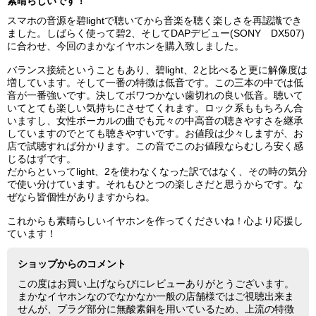
素晴らしいです！
スマホの音源を碧lightで聴いてから音楽を聴く楽しさを再認識でき
ました。しばらく使って碧2、そしてDAPデビュー(SONY DX507)
に合わせ、今回のまかなイヤホンを購入致しました。
バランス接続ということもあり、碧light、2と比べると更に解像度は
増しています。そして一番の特徴は低音です。この三本の中では低
音が一番強いです。決してボワつかない歯切れの良い低音。聴いて
いてとても楽しい気持ちにさせてくれます。ロック系ももちろん合
いますし、女性ボーカルの曲でも元々の中高音の聴きやすさを継承
していますのでとても聴きやすいです。お値段は少々しますが、お
店で試聴すれば分かります。この音でこのお値段ならむしろ安く感
じるはずです。
だからといってlight、2を使わなくなった訳ではなく、その時の気分
で使い分けています。それもひとつの楽しさだと思うからです。な
ぜなら皆個性がありますからね。
これからも素晴らしいイヤホンを作ってくださいね！心より応援し
ています！
ショップからのコメント
この度はお買い上げならびにレビューありがとうございます。
まかなイヤホンなのでなかなか一般の店舗様ではご視聴出来ま
せんが、プラグ部分に無酸素銅を用いているため、上流の特徴