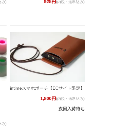
925円
込み)
(内税・送料込み)
intimeスマホポーチ【ECサイト限定】
1,800円
(内税・送料込み)
次回入荷待ち
込み)