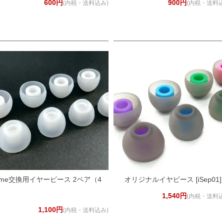
600円
900円
(内税・送料込み)
(内税・送料
ntime交換用イヤーピース 2ペア（4
オリジナルイヤピース [iSep01]
）
1,540円
(内税・送料
1,100円
(内税・送料込み)