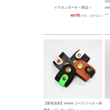
イヤホンポーチ＜限定＞
i
ー
467円
(内税・送料込み)
【新色追加】intime コードリール＜緑