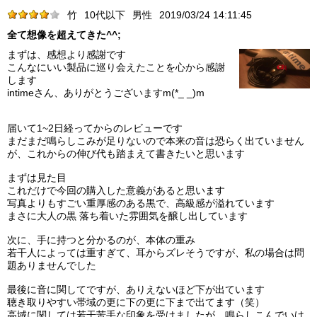
竹
10代以下
男性
2019/03/24 14:11:45
全て想像を超えてきた^^;
まずは、感想より感謝です
こんなにいい製品に巡り会えたことを心から感謝
します
intimeさん、ありがとうございますm(*_ _)m
届いて1~2日経ってからのレビューです
まだまだ鳴らしこみが足りないので本来の音は恐らく出ていません
が、これからの伸び代も踏まえて書きたいと思います
まずは見た目
これだけで今回の購入した意義があると思います
写真よりもすごい重厚感のある黒で、高級感が溢れています
まさに大人の黒 落ち着いた雰囲気を醸し出しています
次に、手に持つと分かるのが、本体の重み
若干人によっては重すぎて、耳からズレそうですが、私の場合は問
題ありませんでした
最後に音に関してですが、ありえないほど下が出ています
聴き取りやすい帯域の更に下の更に下まで出てます（笑）
高域に関しては若干苦手な印象を受けましたが、鳴らしこんでいけ