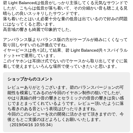
碧 Light Balancedは低音がしっかり主張してくる元気なサウンドで
したが、こちらは低音が落ち着いて、その分細かい音も聴こえる見
晴らしの良いスッキリしたサウンドです。
落ち着いたとはいえ必要十分な量の低音は出ているので好みの問題
にはなってくると思います。
高音域の響きも綺麗で印象的でした。
アンバランス版よりバランス版の方がケーブルが絡みにくくなって
取り回しやすいのも評価点ですね。
イヤーピースは色々試して結果、碧 Light Balanced共々スパイラル
ドット++で運用しています。
このイヤホンは耳掛け式でないのでケースから取り出してすぐに装
着して使えますしいろんな場所で使っていきたいと思います。
ショップからのコメント
レビューありがとうございます。碧のバランスバージョンの可
能性を模索してみるのが今回のイヤホン制作の狙いでしたが、
やはり真鍮の持つ音の響きとセラミックの倍音の響きは良い感
じでまとまってくれているようです。レビュー頂いたように落
ち着きのある音という表現はぴったりきますね。
今回のこのレビューを次の開発に活かさせて頂きますので、今
後ともとご支援のほどよろしくお願いいたします。
（2019/04/16 10:55:34）