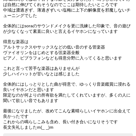
ば自然に伸びてくれそうなのでここは期待したいところです
中域は濃過ぎず、薄過ぎずいい塩梅に上下の解像度を邪魔しないチ
ューニングでした
全体的にはsoraのサウンドメイクを更に洗練した印象で、音の遊び
が少なくなって素直に良いと言えるイヤホンになっています
得意な楽器は
アルトサックスやサックスなどの低い音のする管楽器
ヴァイオリンをはじめとする弦楽器全般
ピアノ、ビブラフォンなども得意分野に入ってくると思います
これと言って苦手な楽器はありませんが
少しハイハットが甘いなとは感じました
全体的にはしっとりとした曲が得意で、ゆっくり音楽鑑賞に浸れる
良いイヤホンだと思います
限定なのが何よりの所有欲を満たしてくれていますが、多くの人に
聞いて欲しい音でもあります
最後になりましたが、改めてこんな素晴らしいイヤホンに出会えて
良かったです
これからの鳴らしこみも含め、長い付き合いになりそうです
長文失礼しましたm(_ _)m