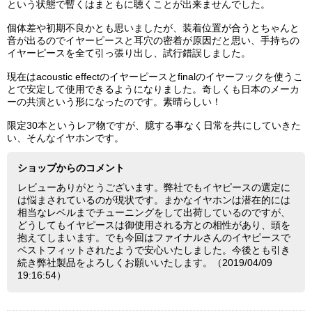
という状態で暫くはまともに聴くことが出来ませんでした。
個体差や初期不良かとも思いましたが、装着位置が合うとちゃんと
音が出るのでイヤーピースと耳穴の密着が原因だと思い、手持ちの
イヤーピースを全て引っ張り出し、試行錯誤しました。
現在はacoustic effectのイヤーピースとfinalのイヤーフックを使うこ
とで安定して使用できるようになりました。奇しくも日本のメーカ
ーの共演という形になったのです。素晴らしい！
限定30本というレア物ですが、臆する事なく日常を共にしていきた
い、そんなイヤホンです。
ショップからのコメント
レビューありがとうございます。弊社でもイヤピースの選定に
は悩まされているのが現状です。まかなイヤホンは潜在的には
相当なレベルまでチューニングをして出荷しているのですが、
どうしてもイヤピースは御使用される方との相性があり、頭を
抱えてしまいます。でも今回はファイナルさんのイヤピースで
ベストフィットされたようで安心いたしました。今後とも引き
続き弊社製品をよろしくお願いいたします。（2019/04/09
19:16:54）