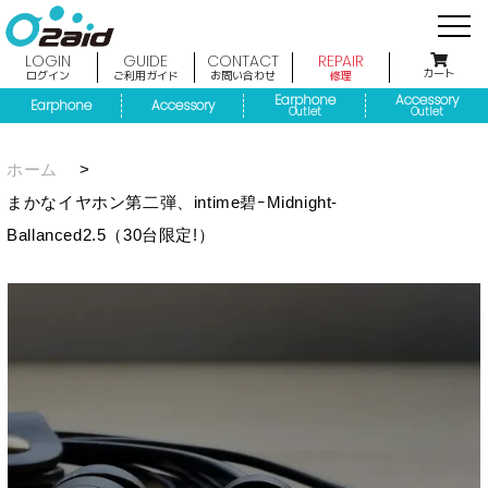
LOGIN
GUIDE
CONTACT
REPAIR
カート
ログイン
ご利用ガイド
お問い合わせ
修理
Earphone
Accessory
Earphone
Accessory
Outlet
Outlet
ホーム
>
まかなイヤホン第二弾、intime碧ｰMidnight-
Ballanced2.5（30台限定!）