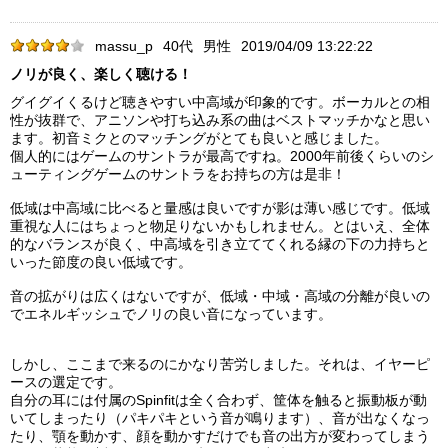
massu_p
40代
男性
2019/04/09 13:22:22
ノリが良く、楽しく聴ける！
グイグイくるけど聴きやすい中高域が印象的です。ボーカルとの相
性が抜群で、アニソンや打ち込み系の曲はベストマッチかなと思い
ます。初音ミクとのマッチングがとても良いと感じました。
個人的にはゲームのサントラが最高ですね。2000年前後くらいのシ
ューティングゲームのサントラをお持ちの方は是非！
低域は中高域に比べると量感は良いですが影は薄い感じです。低域
重視な人にはちょっと物足りないかもしれません。とはいえ、全体
的なバランスが良く、中高域を引き立ててくれる縁の下の力持ちと
いった節度の良い低域です。
音の拡がりは広くはないですが、低域・中域・高域の分離が良いの
でエネルギッシュでノリの良い音になっています。
しかし、ここまで来るのにかなり苦労しました。それは、イヤーピ
ースの選定です。
自分の耳には付属のSpinfitは全く合わず、筐体を触ると振動板が動
いてしまったり（パキパキという音が鳴ります）、音が出なくなっ
たり、顎を動かす、顔を動かすだけでも音の出方が変わってしまう