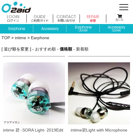
LOGIN
GUIDE
CONTACT
REPAIR
カート
ログイン
ご利用ガイド
お問い合わせ
修理
Earphone
Accessory
Earphone
Accessory
Outlet
Outlet
TOP
>
intime
>
Earphone
[ 並び順を変更 ] -
おすすめ順
-
価格順
-
新着順
intime 碧 -SORA Light- 2019Edit
intime碧Light with Microphone