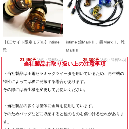
【ECサイト限定モデル】intime
intime 煌MarkⅡ、轟MarkⅡ、雅
雅
MarkⅡ
21,450円
25,300円
(内税・送料込み)
(内税・送料込み)
当社製品お取り扱い上の注意事項
・当社製品は圧電セラミックツイータを用いているため、再生機の
特性によっては稀に発振する場合があります。
その際には再生機を変更してお使いください。
・当社製品の多くは筐体に金属を使用しています。
そのためバッグなどに収納すると他のものを傷つける恐れがありま
す。